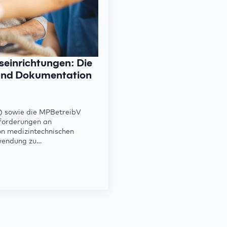
seinrichtungen: Die
 und Dokumentation
) sowie die MPBetreibV
nforderungen an
on medizintechnischen
nwendung zu…