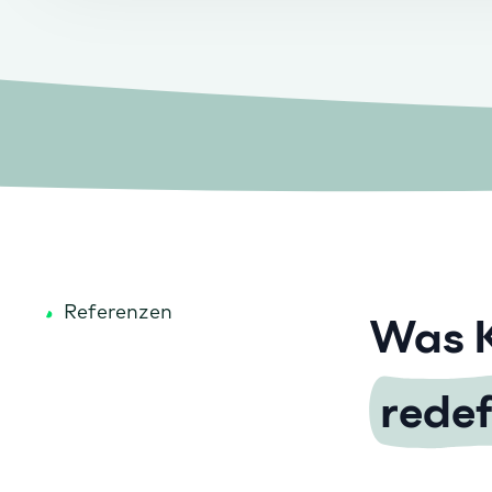
Referenzen
Was 
rede