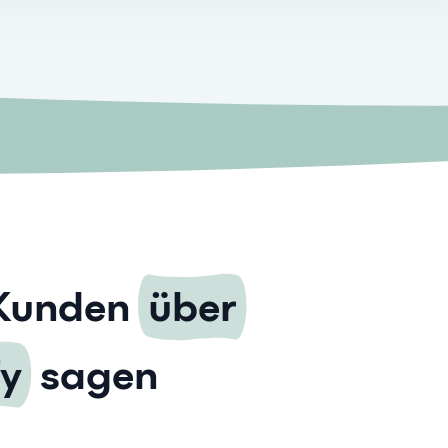
Kunden
über
fy
sagen